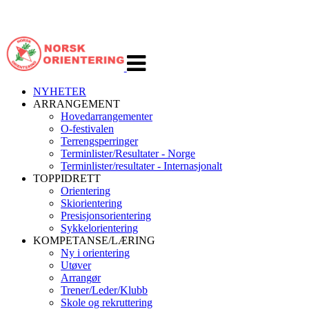
Veksle
navigasjon
NYHETER
ARRANGEMENT
Hovedarrangementer
O-festivalen
Terrengsperringer
Terminlister/Resultater - Norge
Terminlister/resultater - Internasjonalt
TOPPIDRETT
Orientering
Skiorientering
Presisjonsorientering
Sykkelorientering
KOMPETANSE/LÆRING
Ny i orientering
Utøver
Arrangør
Trener/Leder/Klubb
Skole og rekruttering