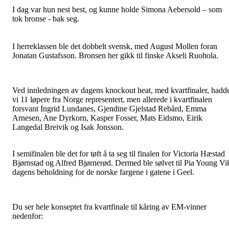
I dag var hun nest best, og kunne holde Simona Aebersold – som
tok bronse - bak seg.
I herreklassen ble det dobbelt svensk, med August Mollen foran
Jonatan Gustafsson. Bronsen her gikk til finske Akseli Ruohola.
Ved innledningen av dagens knockout heat, med kvartfinaler, hadd
vi 11 løpere fra Norge representert, men allerede i kvartfinalen
forsvant Ingrid Lundanes, Gjendine Gjelstad Rebård, Emma
Arnesen, Ane Dyrkorn, Kasper Fosser, Mats Eidsmo, Eirik
Langedal Breivik og Isak Jonsson.
I semifinalen ble det for tøft å ta seg til finalen for Victoria Hæstad
Bjørnstad og Alfred Bjørnerød. Dermed ble sølvet til Pia Young Vi
dagens beholdning for de norske fargene i gatene i Geel.
Du ser hele konseptet fra kvartfinale til kåring av EM-vinner
nedenfor: