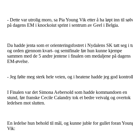
- Dette var utrolig moro, sa Pia Young Vik etter å ha løpt inn til søl
på dagens EM i knockoiut sprint i sentrum av Geel i Belgia.
Da hadde jenta som er orienteringsfostret i Nydalens SK tatt seg i t
og orden gjennom kvart- og semifinale før hun kunne kjempe
sammen med de 5 andre jentene i finalen om medaljene på dagens
EM-øvelse.
- Jeg følte meg sterk hele veien, og i heatene hadde jeg god kontroll
I Finalen var det Simona Aebersold som hadde kommandoen en
stund, før franske Cecile Calandry tok et bedre veivalg og overtok
ledelsen mot slutten.
En ledelse hun behold til mål, og kunne juble for gullet foran Youn
Vik: