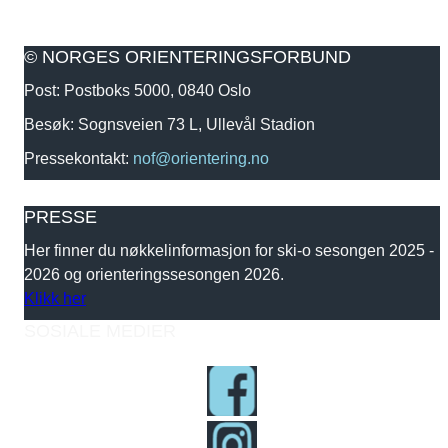
© NORGES ORIENTERINGSFORBUND
Post: Postboks 5000, 0840 Oslo
Besøk: Sognsveien 73 L, Ullevål Stadion
Pressekontakt:
nof@orientering.no
PRESSE
Her finner du nøkkelinformasjon for ski-o sesongen 2025 -
2026 og orienteringssesongen 2026.
Klikk her
SOSIALE MEDIER