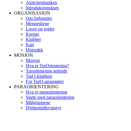
Aktivitetsbanken
Introduksjonskurs
ORGANISASJON
Om forbundet
Menneskene
Lover og regler
Kretser
Klubber
Kart
Historikk
MOSJON
Mosjon
Hva er TurOrientering?
Turorientering nettside
TurO-klubben
For TurO-arrangører
PARAORIENTERING
Hva er paraorientering
Starte med paraorientering
Målgruppene
Hjelpemidler/utstyr