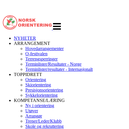
Veksle
navigasjon
NYHETER
ARRANGEMENT
Hovedarrangementer
O-festivalen
Terrengsperringer
Terminlister/Resultater - Norge
Terminlister/resultater - Internasjonalt
TOPPIDRETT
Orientering
Skiorientering
Presisjonsorientering
Sykkelorientering
KOMPETANSE/LÆRING
Ny i orientering
Utøver
Arrangør
Trener/Leder/Klubb
Skole og rekruttering