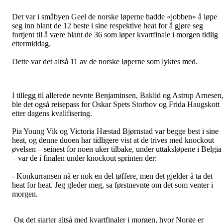
Det var i småbyen Geel de norske løperne hadde «jobben» å løpe
seg inn blant de 12 beste i sine respektive heat for å gjøre seg
fortjent til å være blant de 36 som løper kvartfinale i morgen tidlig
ettermiddag.
Dette var det altså 11 av de norske løperne som lyktes med.
I tillegg til allerede nevnte Benjaminsen, Baklid og Astrup Arnesen
ble det også reisepass for Oskar Spets Storhov og Frida Haugskott
etter dagens kvalifisering.
Pia Young Vik og Victoria Hæstad Bjørnstad var begge best i sine
heat, og denne duoen har tidligere vist at de trives med knockout
øvelsen – seinest for noen uker tilbake, under uttaksløpene i Belgia
– var de i finalen under knockout sprinten der:
- Konkurransen nå er nok en del tøffere, men det gjelder å ta det
heat for heat. Jeg gleder meg, sa førstnevnte om det som venter i
morgen.
Og det starter altså med kvartfinaler i morgen, hvor Norge er