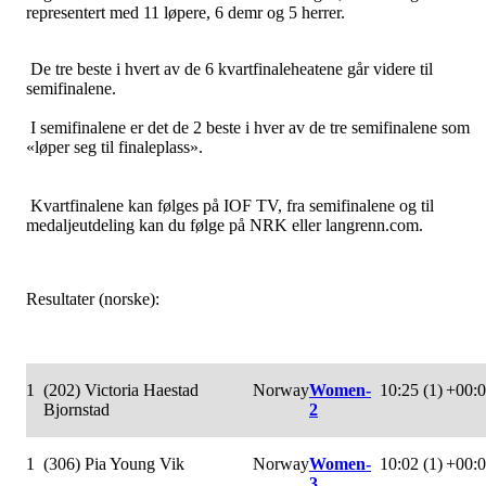
representert med 11 løpere, 6 demr og 5 herrer.
De tre beste i hvert av de 6 kvartfinaleheatene går videre til
semifinalene.
I semifinalene er det de 2 beste i hver av de tre semifinalene som
«løper seg til finaleplass».
Kvartfinalene kan følges på IOF TV, fra semifinalene og til
medaljeutdeling kan du følge på NRK eller langrenn.com.
Resultater (norske):
1
(202) Victoria Haestad
Norway
Women-
10:25 (1)
+00:
Bjornstad
2
1
(306) Pia Young Vik
Norway
Women-
10:02 (1)
+00:
3