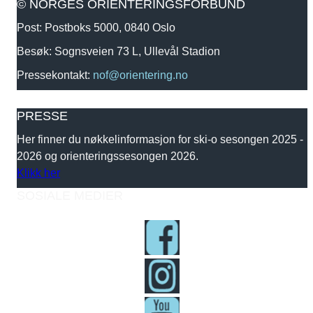
© NORGES ORIENTERINGSFORBUND
Post: Postboks 5000, 0840 Oslo
Besøk: Sognsveien 73 L, Ullevål Stadion
Pressekontakt:
nof@orientering.no
PRESSE
Her finner du nøkkelinformasjon for ski-o sesongen 2025 -
2026 og orienteringssesongen 2026.
Klikk her
SOSIALE MEDIER