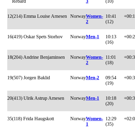
Rebard
3
(10)
12
(214) Emma Louise Arnesen
Norway
Women-
10:41
+00:
2
(12)
16
(419) Oskar Spets Storhov
Norway
Men-1
10:13
+00:
(16)
18
(204) Andrine Benjaminsen
Norway
Women-
11:01
+00:
2
(18)
19
(507) Jorgen Baklid
Norway
Men-2
09:54
+00:
(19)
20
(413) Ulrik Astrup Arnesen
Norway
Men-1
10:18
+00:
(20)
35
(118) Frida Haugskott
Norway
Women-
12:29
+02:
1
(35)