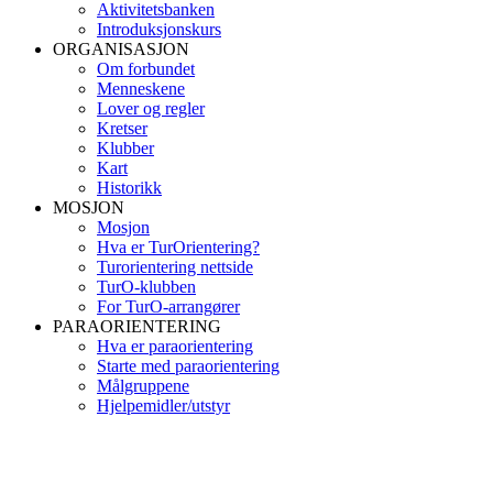
Aktivitetsbanken
Introduksjonskurs
ORGANISASJON
Om forbundet
Menneskene
Lover og regler
Kretser
Klubber
Kart
Historikk
MOSJON
Mosjon
Hva er TurOrientering?
Turorientering nettside
TurO-klubben
For TurO-arrangører
PARAORIENTERING
Hva er paraorientering
Starte med paraorientering
Målgruppene
Hjelpemidler/utstyr