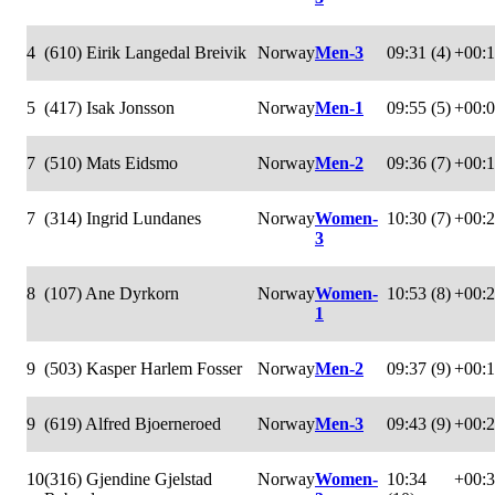
4
(610) Eirik Langedal Breivik
Norway
Men-3
09:31 (4)
+00:
5
(417) Isak Jonsson
Norway
Men-1
09:55 (5)
+00:
7
(510) Mats Eidsmo
Norway
Men-2
09:36 (7)
+00:
7
(314) Ingrid Lundanes
Norway
Women-
10:30 (7)
+00:
3
8
(107) Ane Dyrkorn
Norway
Women-
10:53 (8)
+00:
1
9
(503) Kasper Harlem Fosser
Norway
Men-2
09:37 (9)
+00:
9
(619) Alfred Bjoerneroed
Norway
Men-3
09:43 (9)
+00:
10
(316) Gjendine Gjelstad
Norway
Women-
10:34
+00: