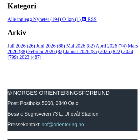
Kategori
Alle innlegg
Nyheter (194)
O-løp (1)
RSS
Arkiv
Juli 2026 (26)
Juni 2026 (68)
Mai 2026 (82)
April 2026 (74)
Mars
2026 (88)
Februar 2026 (82)
Januar 2026 (85)
2025 (822)
2024
(799)
2023 (487)
© NORGES ORIENTERINGSFORBUND
Post: Postboks 5000, 0840 Oslo
Besøk: Sognsveien 73 L, Ullevål Stadion
Pressekontakt:
nof@orientering.no