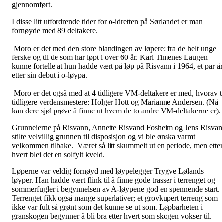
gjennomført.
I disse litt utfordrende tider for o-idretten på Sørlandet er man
fornøyde med 89 deltakere.
Moro er det med den store blandingen av løpere: fra de helt unge
ferske og til de som har løpt i over 60 år. Kari Timenes Laugen
kunne fortelle at hun hadde vært på løp på Risvann i 1964, et par å
etter sin debut i o-løypa.
Moro er det også med at 4 tidligere VM-deltakere er med, hvorav 
tidligere verdensmestere: Holger Hott og Marianne Andersen. (Nå
kan dere sjøl prøve å finne ut hvem de to andre VM-deltakerne er).
Grunneierne på Risvann, Annette Risvand Fosheim og Jens Risva
stilte velvillig grunnen til disposisjon og vi ble ønska varmt
velkommen tilbake. Været så litt skummelt ut en periode, men ette
hvert blei det en solfylt kveld.
Løperne var veldig fornøyd med løypelegger Trygve Lølands
løyper. Han hadde vært flink til å finne gode trasser i terrenget og
sommerfugler i begynnelsen av A-løypene god en spennende start.
Terrenget fikk også mange superlativer; et grovkupert terreng som
ikke var fult så grønt som det kunne se ut som. Løpbarheten i
granskogen begynner å bli bra etter hvert som skogen vokser til.