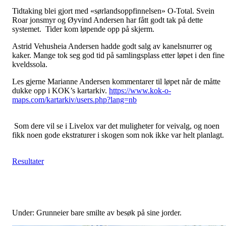
Tidtaking blei gjort med «sørlandsoppfinnelsen» O-Total. Svein
Roar jonsmyr og Øyvind Andersen har fått godt tak på dette
systemet. Tider kom løpende opp på skjerm.
Astrid Vehusheia Andersen hadde godt salg av kanelsnurrer og
kaker. Mange tok seg god tid på samlingsplass etter løpet i den fine
kveldssola.
Les gjerne Marianne Andersen kommentarer til løpet når de måtte
dukke opp i KOK’s kartarkiv.
https://www.kok-o-
maps.com/kartarkiv/users.php?lang=nb
Som dere vil se i Livelox var det muligheter for veivalg, og noen
fikk noen gode ekstraturer i skogen som nok ikke var helt planlagt.
Resultater
Under: Grunneier bare smilte av besøk på sine jorder.