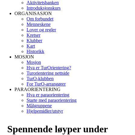
Aktivitetsbanken
Introduksjonskurs
ORGANISASJON
Om forbundet
Menneskene
Lover og regler
Kretser
Klubber
Kart
Historikk
MOSJON
Mosjon
Hva er TurOrientering?
Turorientering nettside
TurO-klubben
For TurO-arrangører
PARAORIENTERING
Hva er paraorientering
Starte med paraorientering
Målgruppene
Hjelpemidler/utstyr
Spennende løyper under