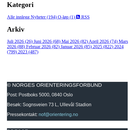
Kategori
Alle innlegg
Nyheter (194)
O-løp (1)
RSS
Arkiv
Juli 2026 (26)
Juni 2026 (68)
Mai 2026 (82)
April 2026 (74)
Mars
2026 (88)
Februar 2026 (82)
Januar 2026 (85)
2025 (822)
2024
(799)
2023 (487)
© NORGES ORIENTERINGSFORBUND
Post: Postboks 5000, 0840 Oslo
Besøk: Sognsveien 73 L, Ullevål Stadion
Pressekontakt:
nof@orientering.no