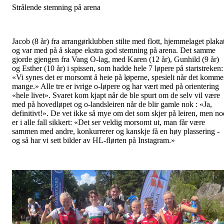
Strålende stemning på arena
Jacob (8 år) fra arrangørklubben stilte med flott, hjemmelaget plaka
og var med på å skape ekstra god stemning på arena. Det samme
gjorde gjengen fra Vang O-lag, med Karen (12 år), Gunhild (9 år)
og Esther (10 år) i spissen, som hadde hele 7 løpere på startstreken:
«Vi synes det er morsomt å heie på løperne, spesielt når det komme
mange.» Alle tre er ivrige o-løpere og har vært med på orientering
«hele livet». Svaret kom kjapt når de ble spurt om de selv vil være
med på hovedløpet og o-landsleiren når de blir gamle nok : «Ja,
definitivt!». De vet ikke så mye om det som skjer på leiren, men no
er i alle fall sikkert: «Det ser veldig morsomt ut, man får være
sammen med andre, konkurrerer og kanskje få en høy plassering -
og så har vi sett bilder av HL-flørten på Instagram.»