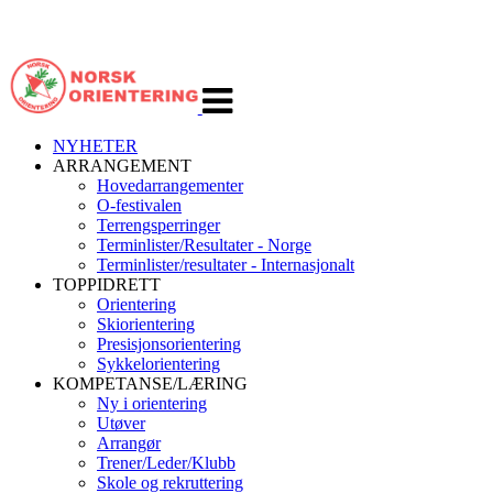
Veksle
navigasjon
NYHETER
ARRANGEMENT
Hovedarrangementer
O-festivalen
Terrengsperringer
Terminlister/Resultater - Norge
Terminlister/resultater - Internasjonalt
TOPPIDRETT
Orientering
Skiorientering
Presisjonsorientering
Sykkelorientering
KOMPETANSE/LÆRING
Ny i orientering
Utøver
Arrangør
Trener/Leder/Klubb
Skole og rekruttering