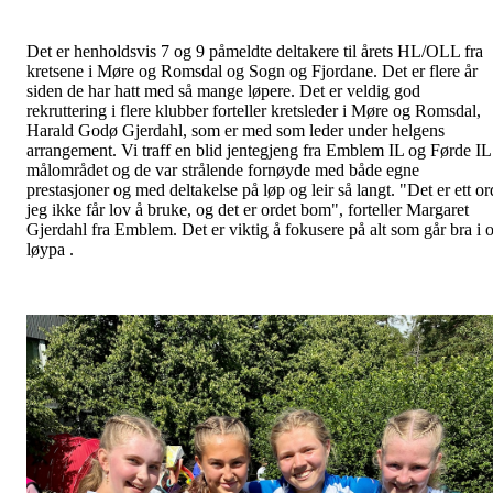
Det er henholdsvis 7 og 9 påmeldte deltakere til årets HL/OLL fra
kretsene i Møre og Romsdal og Sogn og Fjordane. Det er flere år
siden de har hatt med så mange løpere. Det er veldig god
rekruttering i flere klubber forteller kretsleder i Møre og Romsdal,
Harald Godø Gjerdahl, som er med som leder under helgens
arrangement. Vi traff en blid jentegjeng fra Emblem IL og Førde IL 
målområdet og de var strålende fornøyde med både egne
prestasjoner og med deltakelse på løp og leir så langt. "Det er ett or
jeg ikke får lov å bruke, og det er ordet bom", forteller Margaret
Gjerdahl fra Emblem. Det er viktig å fokusere på alt som går bra i o
løypa .