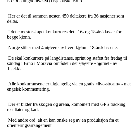
EYOC (ungdoms-EM) i tsjekkiske Brno.
Her er det til sammen nesten 450 deltakere fra 36 nasjoner som
deltar.
I dette mesterskapet konkurreres det i 16- og 18-årsklasser for
begge kjønn.
Norge stiller med 4 utøvere av hvert kjønn i 18-årsklassene.
De skal konkurrere på langdistanse, sprint og stafett fra fredag til
søndag i Brno i Moravia-området i det sørøstre «hjørnet» av
Tsjekkia.
Alle konkurransene er tilgjengelig via en gratis «live-stream» - me
engelsk kommentering.
Der er bilder fra skogen og arena, kombinert med GPS-tracking,
resultater og kart.
Med andre ord, alt en kan ønske seg av en produksjon fra et
orienteringsarrangement.