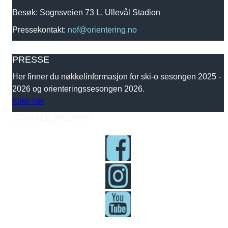
Besøk: Sognsveien 73 L, Ullevål Stadion
Pressekontakt:
nof@orientering.no
PRESSE
Her finner du nøkkelinformasjon for ski-o sesongen 2025 -
2026 og orienteringssesongen 2026.
Klikk her
SOSIALE MEDIER