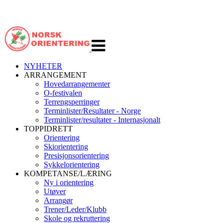
Veksle
navigasjon
NYHETER
ARRANGEMENT
Hovedarrangementer
O-festivalen
Terrengsperringer
Terminlister/Resultater - Norge
Terminlister/resultater - Internasjonalt
TOPPIDRETT
Orientering
Skiorientering
Presisjonsorientering
Sykkelorientering
KOMPETANSE/LÆRING
Ny i orientering
Utøver
Arrangør
Trener/Leder/Klubb
Skole og rekruttering