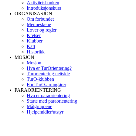
Aktivitetsbanken
Introduksjonskurs
ORGANISASJON
Om forbundet
Menneskene
Lover og regler
Kretser
Klubber
Kart
Historikk
MOSJON
Mosjon
Hva er TurOrientering?
Turorientering nettside
TurO-klubben
For TurO-arrangører
PARAORIENTERING
Hva er paraorientering
Starte med paraorientering
Målgruppene
Hjelpemidler/utstyr