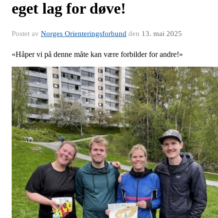
eget lag for døve!
Postet av
Norges Orienteringsforbund
den
13. mai 2025
«Håper vi på denne måte kan være forbilder for andre!»