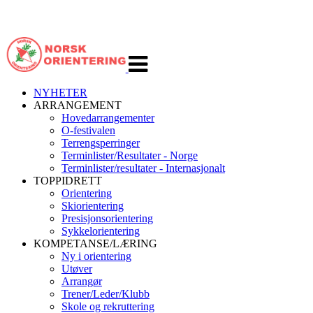
Veksle
navigasjon
NYHETER
ARRANGEMENT
Hovedarrangementer
O-festivalen
Terrengsperringer
Terminlister/Resultater - Norge
Terminlister/resultater - Internasjonalt
TOPPIDRETT
Orientering
Skiorientering
Presisjonsorientering
Sykkelorientering
KOMPETANSE/LÆRING
Ny i orientering
Utøver
Arrangør
Trener/Leder/Klubb
Skole og rekruttering