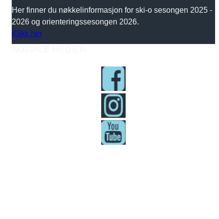
Her finner du nøkkelinformasjon for ski-o sesongen 2025 -
2026 og orienteringssesongen 2026.
Klikk her
SOSIALE MEDIER