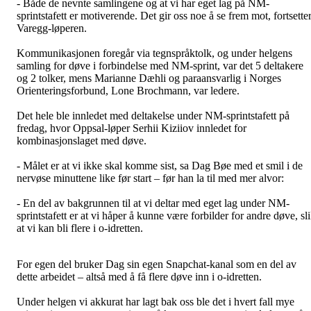
- Både de nevnte samlingene og at vi har eget lag på NM-
sprintstafett er motiverende. Det gir oss noe å se frem mot, fortsette
Varegg-løperen.
Kommunikasjonen foregår via
tegnspråktolk
, og under helgens
samling for døve i forbindelse med NM-sprint, var det 5 deltakere
og 2 tolker, mens Marianne Dæhli og paraansvarlig i Norges
Orienteringsforbund, Lone Brochmann, var ledere.
Det hele ble innledet med deltakelse under NM-sprintstafett på
fredag, hvor Oppsal-løper Serhii Kiziiov innledet for
kombinasjonslaget med døve.
- Målet er at vi ikke skal komme sist, sa Dag Bøe med et smil i de
nervøse minuttene like før start – før han la til med mer alvor:
- En del av bakgrunnen til at vi deltar med eget lag under NM-
sprintstafett er at vi håper å kunne være forbilder for andre døve, sl
at vi kan bli flere i o-idretten.
For egen del bruker Dag sin egen Snapchat-kanal som en del av
dette arbeidet – altså med å få flere døve inn i o-idretten.
Under helgen vi akkurat har lagt bak oss ble det i hvert fall mye