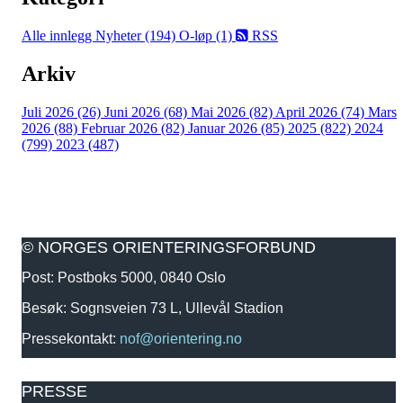
Alle innlegg
Nyheter (194)
O-løp (1)
RSS
Arkiv
Juli 2026 (26)
Juni 2026 (68)
Mai 2026 (82)
April 2026 (74)
Mars
2026 (88)
Februar 2026 (82)
Januar 2026 (85)
2025 (822)
2024
(799)
2023 (487)
© NORGES ORIENTERINGSFORBUND
Post: Postboks 5000, 0840 Oslo
Besøk: Sognsveien 73 L, Ullevål Stadion
Pressekontakt:
nof@orientering.no
PRESSE