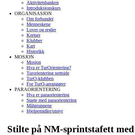
Aktivitetsbanken
Introduksjonskurs
ORGANISASJON
Om forbundet
Menneskene
Lover og regler
Kretser
Klubber
Kart
Historikk
MOSJON
Mosjon
Hva er TurOrientering?
Turorientering nettside
TurO-klubben
For TurO-arrangører
PARAORIENTERING
Hva er paraorientering
Starte med paraorientering
Målgruppene
Hjelpemidler/utstyr
Stilte på NM-sprintstafett med