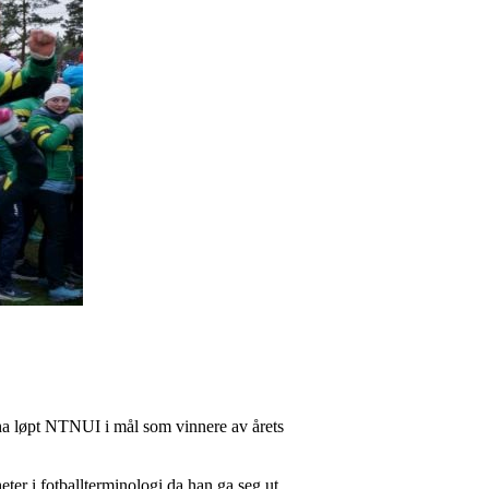
å ha løpt NTNUI i mål som vinnere av årets
eter i fotballterminologi da han ga seg ut