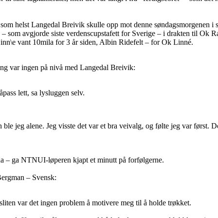
em som helst Langedal Breivik skulle opp mot denne søndagsmorgenen i 
– som avgjorde siste verdenscupstafett for Sverige – i drakten til Ok 
\e vant 10mila for 3 år siden, Albin Ridefelt – for Ok Linné.
ång var ingen på nivå med Langedal Breivik:
såpass lett, sa lysluggen selv.
en ble jeg alene. Jeg visste det var et bra veivalg, og følte jeg var først
a – ga NTNUI-løperen kjapt et minutt på forfølgerne.
 Bergman – Svensk:
sliten var det ingen problem å motivere meg til å holde trøkket.