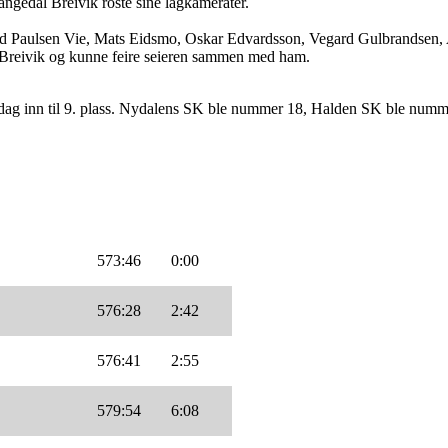
angedal Breivik roste sine lagkamerater.
urd Paulsen Vie, Mats Eidsmo, Oskar Edvardsson, Vegard Gulbrandsen, 
al Breivik og kunne feire seieren sammen med ham.
i dag inn til 9. plass. Nydalens SK ble nummer 18, Halden SK ble num
573:46
0:00
576:28
2:42
576:41
2:55
579:54
6:08