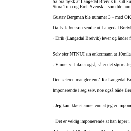
Så bra trøkk at Langedal Breivik til sutt 
Stora Tuna og Emil Svensk – som ble nu
Gustav Bergman ble nummer 3 – med OK
Da Isak Jonsson sendte ut Langedal Breivik 
- Eirik (Langedal Breivik) lever og ånder f
Selv sier NTNUI sin ankermann at 10mila 
- Vinner vi Jukola også, så er det større. J
Den seieren mangler ennå for Langedal Br
Imponerende i seg selv, noe også både Be
- Jeg kan ikke si annet enn at jeg er impon
- Det er veldig imponerende at han løper i 