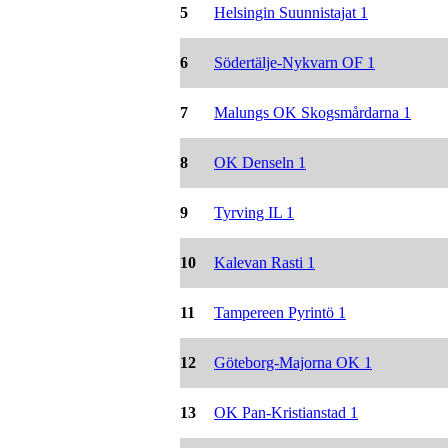
5
Helsingin Suunnistajat 1
6
Södertälje-Nykvarn OF 1
7
Malungs OK Skogsmårdarna 1
8
OK Denseln 1
9
Tyrving IL 1
10
Kalevan Rasti 1
11
Tampereen Pyrintö 1
12
Göteborg-Majorna OK 1
13
OK Pan-Kristianstad 1