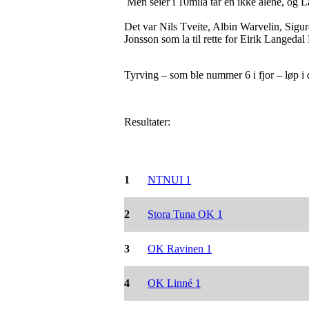
Men seier i 10mila tar en ikke alene, og L
Det var Nils Tveite, Albin Warvelin, Sig
Jonsson som la til rette for Eirik Langed
Tyrving – som ble nummer 6 i fjor – løp 
Resultater:
1
NTNUI 1
2
Stora Tuna OK 1
3
OK Ravinen 1
4
OK Linné 1