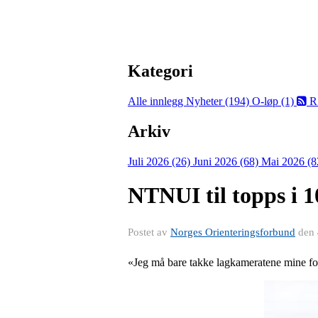
Kategori
Alle innlegg
Nyheter (194)
O-løp (1)
R
Arkiv
Juli 2026 (26)
Juni 2026 (68)
Mai 2026 (8
NTNUI til topps i 1
Postet av
Norges Orienteringsforbund
den
«Jeg må bare takke lagkameratene mine for