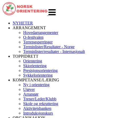
Veksle
navigasjon
NYHETER
ARRANGEMENT
Hovedarrangementer
O-festivalen
Terrengsperringer
Terminlister/Resultater - Norge
Terminlister/resultater - Internasjonalt
TOPPIDRETT
Orientering
Skiorientering
Presisjonsorientering
Sykkelorientering
KOMPETANSE/LÆRING
Ny i orientering
Utøver
Arrangør
Trener/Leder/Klubb
Skole og rekruttering
Aktivitetsbanken
Introduksjonskurs
ORGANISASJON