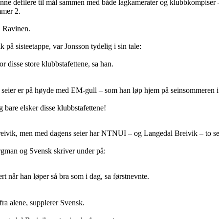
kunne defilere til mål sammen med både lagkamerater og klubbkompiser –
mmer 2.
 Ravinen.
på sisteetappe, var Jonsson tydelig i sin tale:
or disse store klubbstafettene, sa han.
seier er på høyde med EM-gull – som han løp hjem på seinsommeren i 
eg bare elsker disse klubbstafettene!
eivik, men med dagens seier har NTNUI – og Langedal Breivik – to seir
rgman og Svensk skriver under på:
ert når han løper så bra som i dag, sa førstnevnte.
fra alene, supplerer Svensk.