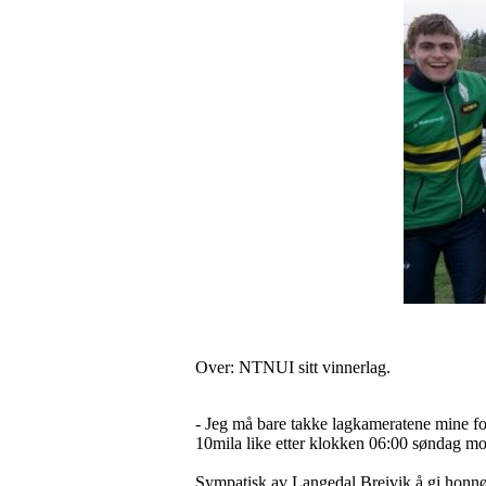
Over: NTNUI sitt vinnerlag.
- Jeg må bare takke lagkameratene mine for
10mila like etter klokken 06:00 søndag m
Sympatisk av Langedal Breivik å gi honnør t