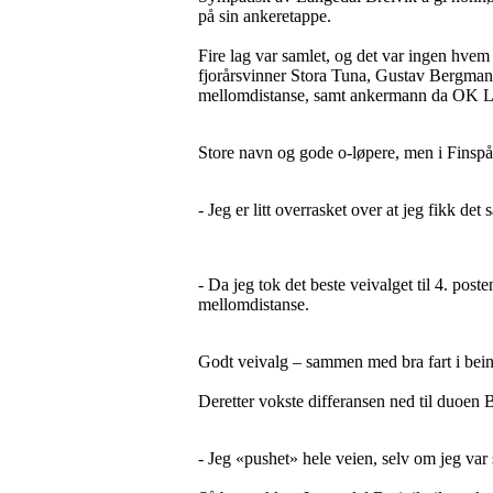
på sin ankeretappe.
Fire lag var samlet, og det var ingen hv
fjorårsvinner Stora Tuna, Gustav Bergman 
mellomdistanse, samt ankermann da OK Linn
Store navn og gode o-løpere, men i Finsp
- Jeg er litt overrasket over at jeg fikk det 
- Da jeg tok det beste veivalget til 4. post
mellomdistanse.
Godt veivalg – sammen med bra fart i bein
Deretter vokste differansen ned til duoen
- Jeg «pushet» hele veien, selv om jeg var 