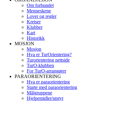
Om forbundet
Menneskene
Lover og regler
Kretser
Klubber
Kart
Historikk
MOSJON
Mosjon
Hva er TurOrientering?
Turorientering nettside
TurO-klubben
For TurO-arrangører
PARAORIENTERING
Hva er paraorientering
Starte med paraorientering
Målgruppene
Hjelpemidler/utstyr