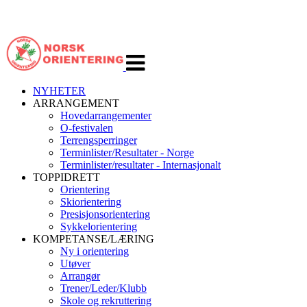
Veksle
navigasjon
NYHETER
ARRANGEMENT
Hovedarrangementer
O-festivalen
Terrengsperringer
Terminlister/Resultater - Norge
Terminlister/resultater - Internasjonalt
TOPPIDRETT
Orientering
Skiorientering
Presisjonsorientering
Sykkelorientering
KOMPETANSE/LÆRING
Ny i orientering
Utøver
Arrangør
Trener/Leder/Klubb
Skole og rekruttering