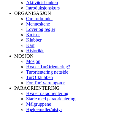
Aktivitetsbanken
Introduksjonskurs
ORGANISASJON
Om forbundet
Menneskene
Lover og regler
Kretser
Klubber
Kart
Historikk
MOSJON
Mosjon
Hva er TurOrientering?
Turorientering nettside
TurO-klubben
For TurO-arrangører
PARAORIENTERING
Hva er paraorientering
Starte med paraorientering
Målgruppene
Hjelpemidler/utstyr