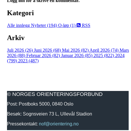
Logg inn for å skrive en kommentar.
Kategori
Alle innlegg
Nyheter (194)
O-løp (1)
RSS
Arkiv
Juli 2026 (26)
Juni 2026 (68)
Mai 2026 (82)
April 2026 (74)
Mars
2026 (88)
Februar 2026 (82)
Januar 2026 (85)
2025 (822)
2024
(799)
2023 (487)
© NORGES ORIENTERINGSFORBUND
Post: Postboks 5000, 0840 Oslo
Besøk: Sognsveien 73 L, Ullevål Stadion
Pressekontakt:
nof@orientering.no