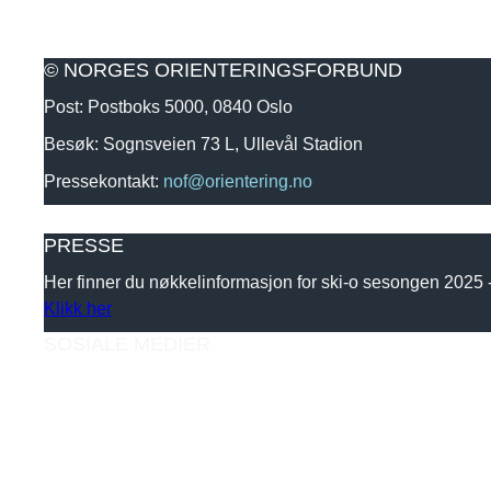
© NORGES ORIENTERINGSFORBUND
Post: Postboks 5000, 0840 Oslo
Besøk: Sognsveien 73 L, Ullevål Stadion
Pressekontakt:
nof@orientering.no
PRESSE
Her finner du nøkkelinformasjon for ski-o sesongen 2025
Klikk her
SOSIALE MEDIER