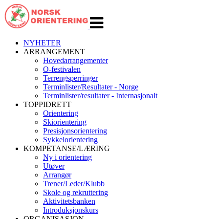
Veksle
navigasjon
NYHETER
ARRANGEMENT
Hovedarrangementer
O-festivalen
Terrengsperringer
Terminlister/Resultater - Norge
Terminlister/resultater - Internasjonalt
TOPPIDRETT
Orientering
Skiorientering
Presisjonsorientering
Sykkelorientering
KOMPETANSE/LÆRING
Ny i orientering
Utøver
Arrangør
Trener/Leder/Klubb
Skole og rekruttering
Aktivitetsbanken
Introduksjonskurs
ORGANISASJON