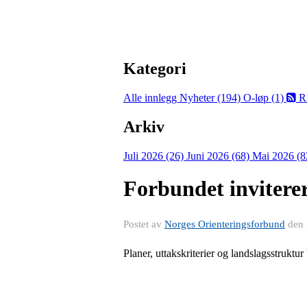
Kategori
Alle innlegg
Nyheter (194)
O-løp (1)
R
Arkiv
Juli 2026 (26)
Juni 2026 (68)
Mai 2026 (8
Forbundet invitere
Postet av
Norges Orienteringsforbund
den
Planer, uttakskriterier og landslagsstruktur