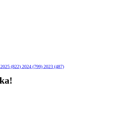
)
2025 (822)
2024 (799)
2023 (487)
ka!