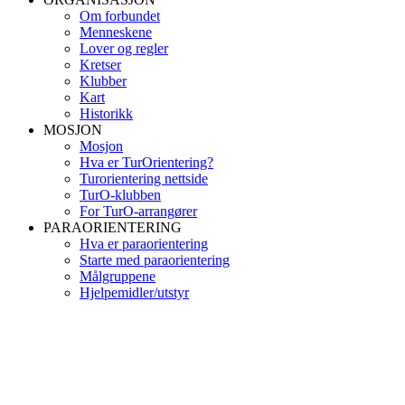
Om forbundet
Menneskene
Lover og regler
Kretser
Klubber
Kart
Historikk
MOSJON
Mosjon
Hva er TurOrientering?
Turorientering nettside
TurO-klubben
For TurO-arrangører
PARAORIENTERING
Hva er paraorientering
Starte med paraorientering
Målgruppene
Hjelpemidler/utstyr