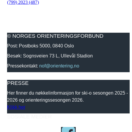
(799)
2023 (487)
© NORGES ORIENTERINGSFORBUND
Post: Postboks 5000, 0840 Oslo
Besøk: Sognsveien 73 L, Ullevål Stadion
Pressekontakt:
nof@orientering.no
PRESSE
Her finner du nøkkelinformasjon for ski-o sesongen 2025 -
2026 og orienteringssesongen 2026.
Klikk her
SOSIALE MEDIER