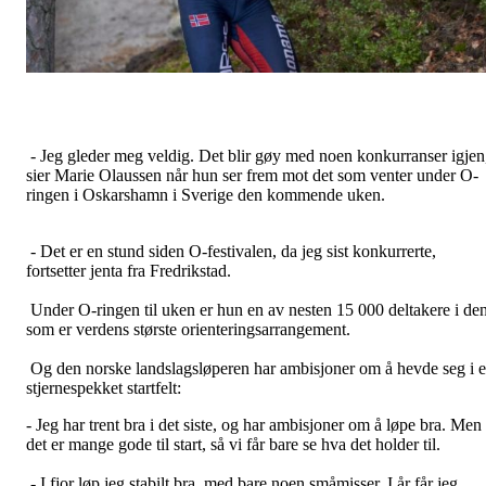
- Jeg gleder meg veldig. Det blir gøy med noen konkurranser igjen
sier Marie Olaussen når hun ser frem mot det som venter under O-
ringen i Oskarshamn i Sverige den kommende uken.
- Det er en stund siden O-festivalen, da jeg sist konkurrerte,
fortsetter jenta fra Fredrikstad.
Under O-ringen til uken er hun en av nesten 15 000 deltakere i de
som er verdens største orienteringsarrangement.
Og den norske landslagsløperen har ambisjoner om å hevde seg i e
stjernespekket startfelt:
- Jeg har trent bra i det siste, og har ambisjoner om å løpe bra. Men
det er mange gode til start, så vi får bare se hva det holder til.
- I fjor løp jeg stabilt bra, med bare noen småmisser. I år får jeg