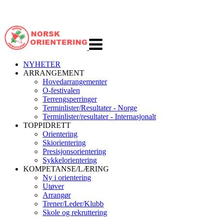
Veksle
navigasjon
NYHETER
ARRANGEMENT
Hovedarrangementer
O-festivalen
Terrengsperringer
Terminlister/Resultater - Norge
Terminlister/resultater - Internasjonalt
TOPPIDRETT
Orientering
Skiorientering
Presisjonsorientering
Sykkelorientering
KOMPETANSE/LÆRING
Ny i orientering
Utøver
Arrangør
Trener/Leder/Klubb
Skole og rekruttering