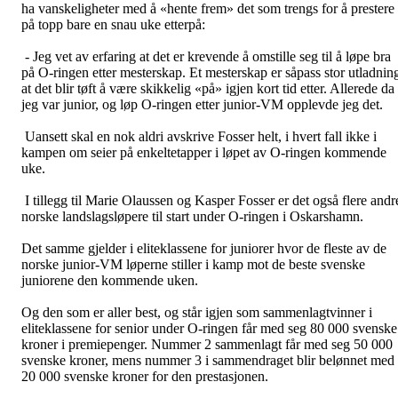
ha vanskeligheter med å «hente frem» det som trengs for å prestere
på topp bare en snau uke etterpå:
- Jeg vet av erfaring at det er krevende å omstille seg til å løpe bra
på O-ringen etter mesterskap. Et mesterskap er såpass stor utladnin
at det blir tøft å være skikkelig «på» igjen kort tid etter. Allerede da
jeg var junior, og løp O-ringen etter junior-VM opplevde jeg det.
Uansett skal en nok aldri avskrive Fosser helt, i hvert fall ikke i
kampen om seier på enkeltetapper i løpet av O-ringen kommende
uke.
I tillegg til Marie Olaussen og Kasper Fosser er det også flere andr
norske landslagsløpere til start under O-ringen i Oskarshamn.
Det samme gjelder i eliteklassene for juniorer hvor de fleste av de
norske junior-VM løperne stiller i kamp mot de beste svenske
juniorene den kommende uken.
Og den som er aller best, og står igjen som sammenlagtvinner i
eliteklassene for senior under O-ringen får med seg 80 000 svenske
kroner i premiepenger. Nummer 2 sammenlagt får med seg 50 000
svenske kroner, mens nummer 3 i sammendraget blir belønnet med
20 000 svenske kroner for den prestasjonen.