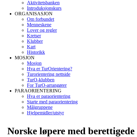
Aktivitetsbanken
Introduksjonskurs
ORGANISASJON
Om forbundet
Menneskene
Lover og regler
Kretser
Klubber
Kart
Historikk
MOSJON
Mosjon
Hva er TurOrientering?
Turorientering nettside
TurO-klubben
For TurO-arrangører
PARAORIENTERING
Hva er paraorientering
Starte med paraorientering
Målgruppene
Hjelpemidler/utstyr
Norske løpere med berettigede