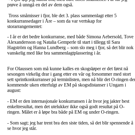
prøve å unngå en del av dem også.
Tross småmisser i fjor, ble det 3. plass sammenlagt etter 5
konkurransedager i Åre – som da var vertskap for
storarrangementet:
- I år er det bedre konkurranse, med både Simona Aebersold, Tove
Alexandersson og Natalia Gemperle til start i tillegg til Sara
Hagström og Hanna Lundberg – som slo meg i fjor, så det blir nok
vanskelig med like bra sammenlagtplassering i år.
For Olaussen som må kunne kalles en skogsløper er det først nå
sesongen virkelig drar i gang etter en vår og forsommer med stort
sett sprintkonkurranser på terminlisten, men nå blir det O-ringen de
kommende uken etterfulgt av EM på skogsdistanser i Ungarn i
august:
- EM er den internasjonale konkurransen i år hvor jeg jakter best
enkeltresultat, men det utelukker ikke også godt resultat på O-
ringen. Målet er å løpe bra både på EM og under O-ringen.
- Som sagt; jeg har trent bra den siste tiden, så det blir spennende å
se hvor jeg står.