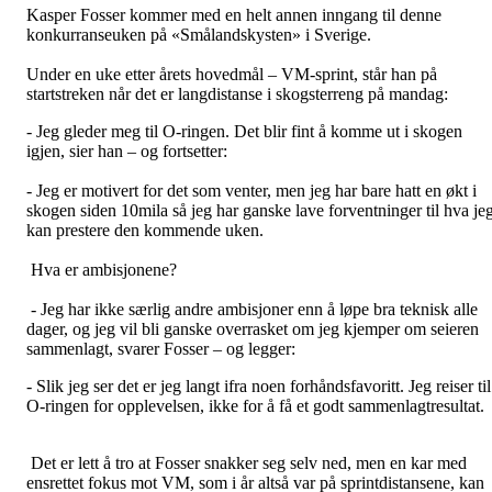
Kasper Fosser kommer med en helt annen inngang til denne
konkurranseuken på «Smålandskysten» i Sverige.
Under en uke etter årets hovedmål – VM-sprint, står han på
startstreken når det er langdistanse i skogsterreng på mandag:
- Jeg gleder meg til O-ringen. Det blir fint å komme ut i skogen
igjen, sier han – og fortsetter:
- Jeg er motivert for det som venter, men jeg har bare hatt en økt i
skogen siden 10mila så jeg har ganske lave forventninger til hva je
kan prestere den kommende uken.
Hva er ambisjonene?
- Jeg har ikke særlig andre ambisjoner enn å løpe bra teknisk alle
dager, og jeg vil bli ganske overrasket om jeg kjemper om seieren
sammenlagt, svarer Fosser – og legger:
- Slik jeg ser det er jeg langt ifra noen forhåndsfavoritt. Jeg reiser til
O-ringen for opplevelsen, ikke for å få et godt sammenlagtresultat.
Det er lett å tro at Fosser snakker seg selv ned, men en kar med
ensrettet fokus mot VM, som i år altså var på sprintdistansene, kan