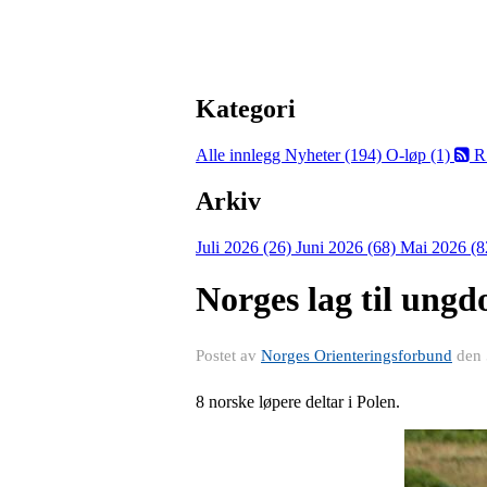
Kategori
Alle innlegg
Nyheter (194)
O-løp (1)
R
Arkiv
Juli 2026 (26)
Juni 2026 (68)
Mai 2026 (8
Norges lag til ung
Postet av
Norges Orienteringsforbund
den
8 norske løpere deltar i Polen.