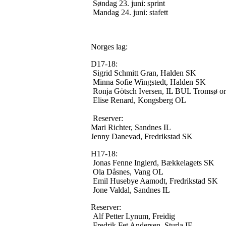
Søndag 23. juni: sprint
Mandag 24. juni: stafett
Norges lag:
D17-18:
Sigrid Schmitt Gran, Halden SK
Minna Sofie Wingstedt, Halden SK
Ronja Götsch Iversen, IL BUL Tromsø or
Elise Renard, Kongsberg OL
Reserver:
Mari Richter, Sandnes IL
Jenny Danevad, Fredrikstad SK
H17-18:
Jonas Fenne Ingierd, Bækkelagets SK
Ola Dåsnes, Vang OL
Emil Husebye Aamodt, Fredrikstad SK
Jone Valdal, Sandnes IL
Reserver:
Alf Petter Lynum, Freidig
Fredrik Fet Andersen, Sturla IF