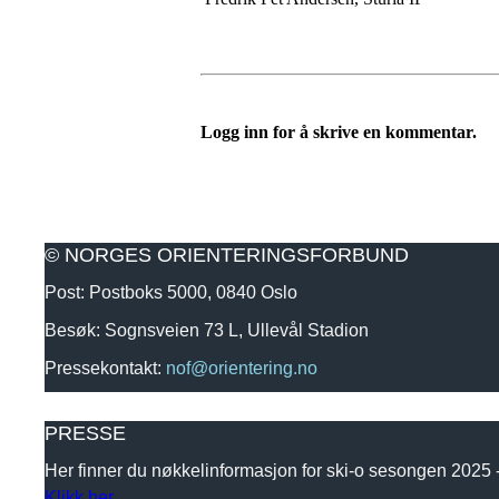
Logg inn for å skrive en kommentar.
© NORGES ORIENTERINGSFORBUND
Post: Postboks 5000, 0840 Oslo
Besøk: Sognsveien 73 L, Ullevål Stadion
Pressekontakt:
nof@orientering.no
PRESSE
Her finner du nøkkelinformasjon for ski-o sesongen 2025
Klikk her