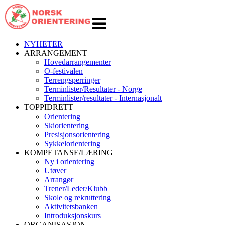
Veksle
navigasjon
NYHETER
ARRANGEMENT
Hovedarrangementer
O-festivalen
Terrengsperringer
Terminlister/Resultater - Norge
Terminlister/resultater - Internasjonalt
TOPPIDRETT
Orientering
Skiorientering
Presisjonsorientering
Sykkelorientering
KOMPETANSE/LÆRING
Ny i orientering
Utøver
Arrangør
Trener/Leder/Klubb
Skole og rekruttering
Aktivitetsbanken
Introduksjonskurs
ORGANISASJON