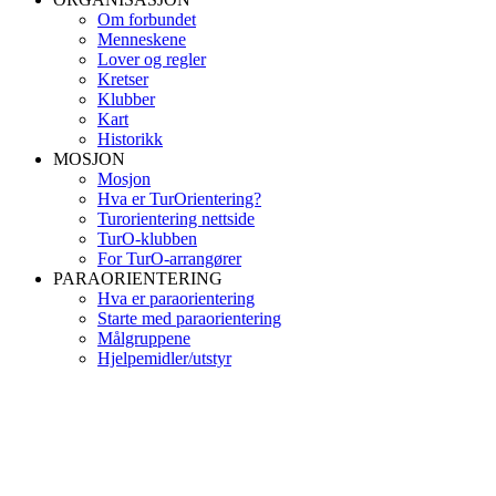
Om forbundet
Menneskene
Lover og regler
Kretser
Klubber
Kart
Historikk
MOSJON
Mosjon
Hva er TurOrientering?
Turorientering nettside
TurO-klubben
For TurO-arrangører
PARAORIENTERING
Hva er paraorientering
Starte med paraorientering
Målgruppene
Hjelpemidler/utstyr