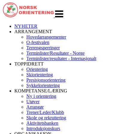
Veksle
navigasjon
NYHETER
ARRANGEMENT
Hovedarrangementer
O-festivalen
Terrengsperringer
Terminlister/Resultater - Norge
Terminlister/resultater - Internasjonalt
TOPPIDRETT
Orientering
Skiorientering
Presisjonsorientering
Sykkelorientering
KOMPETANSE/LÆRING
Ny i orientering
Utøver
Arrangør
Trener/Leder/Klubb
Skole og rekruttering
Aktivitetsbanken
Introduksjonskurs
ORGANISASJON