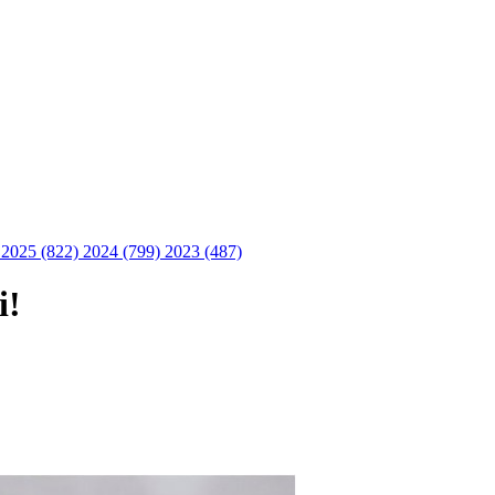
)
2025 (822)
2024 (799)
2023 (487)
i!