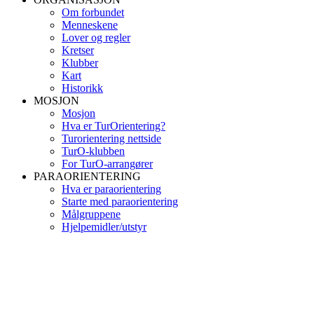
Om forbundet
Menneskene
Lover og regler
Kretser
Klubber
Kart
Historikk
MOSJON
Mosjon
Hva er TurOrientering?
Turorientering nettside
TurO-klubben
For TurO-arrangører
PARAORIENTERING
Hva er paraorientering
Starte med paraorientering
Målgruppene
Hjelpemidler/utstyr