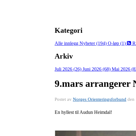
Kategori
Alle innlegg
Nyheter (194)
O-løp (1)
R
Arkiv
Juli 2026 (26)
Juni 2026 (68)
Mai 2026 (8
9.mars arrangere
Postet av
Norges Orienteringsforbund
den
En hyllest til Audun Heimdal!