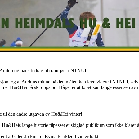
Audun og hans bidrag til o-miljøet i NTNUI.
isjon, og at Auduns minne på den måten kan leve videre i NTNUI, selv et
om et Hu&Hei på ski oppstod. Håpet er at løpet kan fange essensen av n
re til den andre utgaven av Hu&Hei vinter!
 Hu&Heis lange historie tilpasset et skiglad publikum som ikke klarer å 
rent 20 eller 35 km i et Bymarka ikledd vinterdrakt.