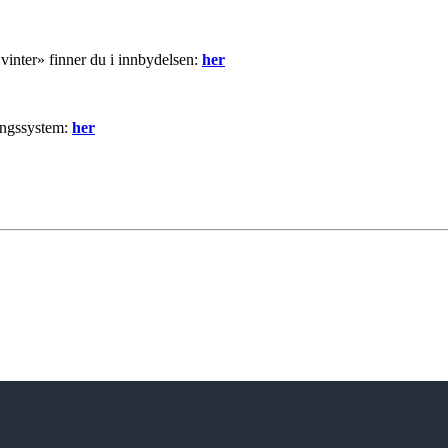
inter» finner du i innbydelsen:
her
ingssystem:
her