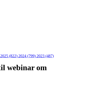
)
2025 (822)
2024 (799)
2023 (487)
til webinar om