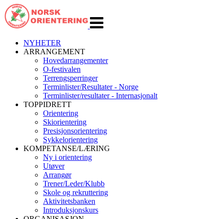
Veksle
navigasjon
NYHETER
ARRANGEMENT
Hovedarrangementer
O-festivalen
Terrengsperringer
Terminlister/Resultater - Norge
Terminlister/resultater - Internasjonalt
TOPPIDRETT
Orientering
Skiorientering
Presisjonsorientering
Sykkelorientering
KOMPETANSE/LÆRING
Ny i orientering
Utøver
Arrangør
Trener/Leder/Klubb
Skole og rekruttering
Aktivitetsbanken
Introduksjonskurs
ORGANISASJON