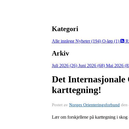
Kategori
Alle innlegg
Nyheter (194)
O-løp (1)
R
Arkiv
Juli 2026 (26)
Juni 2026 (68)
Mai 2026 (8
Det Internasjonale 
karttegning!
Postet av
Norges Orienteringsforbund
den
Lær om forskjellene på karttegning i skog