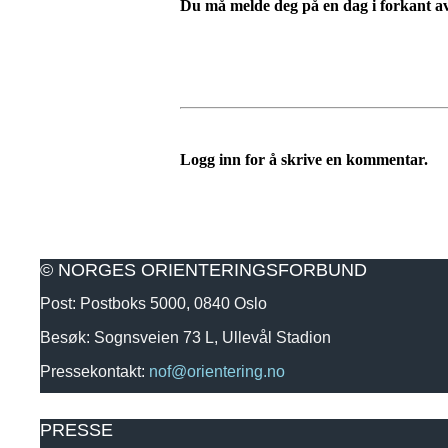
Du må melde deg på en dag i forkant a
Logg inn for å skrive en kommentar.
© NORGES ORIENTERINGSFORBUND
Post: Postboks 5000, 0840 Oslo
Besøk: Sognsveien 73 L, Ullevål Stadion
Pressekontakt:
nof@orientering.no
PRESSE