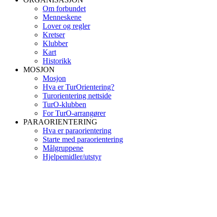
Om forbundet
Menneskene
Lover og regler
Kretser
Klubber
Kart
Historikk
MOSJON
Mosjon
Hva er TurOrientering?
Turorientering nettside
TurO-klubben
For TurO-arrangører
PARAORIENTERING
Hva er paraorientering
Starte med paraorientering
Målgruppene
Hjelpemidler/utstyr