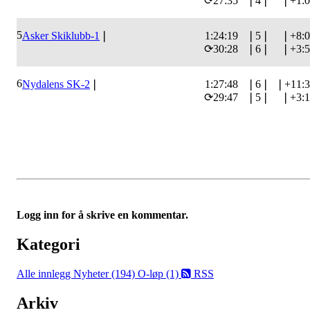
⟳
27:35
❘
4
❘
❘
+1:
5
Asker Skiklubb-1
❘
1:24:19
❘
5
❘
❘
+8:
⟳
30:28
❘
6
❘
❘
+3:
6
Nydalens SK-2
❘
1:27:48
❘
6
❘
❘
+11:
⟳
29:47
❘
5
❘
❘
+3:
Logg inn for å skrive en kommentar.
Kategori
Alle innlegg
Nyheter (194)
O-løp (1)
RSS
Arkiv