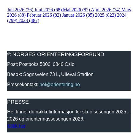
Juli 2026 (26)
Juni 2026 (68)
Mai 2026 (82)
April 2026 (74)
Mars
2026 (88)
Februar 2026 (82)
Januar 2026 (85)
2025 (822)
2024
(799)
2023 (487)
© NORGES ORIENTERINGSFORBUND
Post: Postboks 5000, 0840 Oslo
Besøk: Sognsveien 73 L, Ullevål Stadion
Pressekontakt:
nof@orientering.no
PRESSE
Her finner du nøkkelinformasjon for ski-o sesongen 2025 -
2026 og orienteringssesongen 2026.
Klikk her