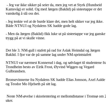
- Jeg var ikke sikker på seier da, men jeg vet at Styrk (Hundseid
Kamsvåg) er solid. Og med Jørgen (Baklid) på sisteetappe er det
vanskelig å slå oss der.
- Jeg tenkte vel at de burde klare det, men helt sikker var jeg ikke.
Både NTNUI og Nydalens SK hadde gode lag.
- Men da Jørgen (Baklid) fikk luke ut på sisteetappe var jeg ganske
trygg på at vi skulle vinne.
Det ble 3. NM-gull i stafett på rad for Aslak Heimdal og Jørgen
Baklid. I fjor var de på samme lag under NM-sprintstafett
NTNUI var nærmest Konnerud i dag, og sølvlaget til studentene fr
Trondheim besto av Eirik Frost, Øyvind Wiggen og Vegard
Gulbrandsen.
Bronsevinnerne fra Nydalens SK hadde Elias Jonsson, Axel Aalde
og Teodor Mo Hjelseth på sitt lag.
Neste NM-øvelse i skiorientering er mellomdistanse i Tromsø om 
uker.