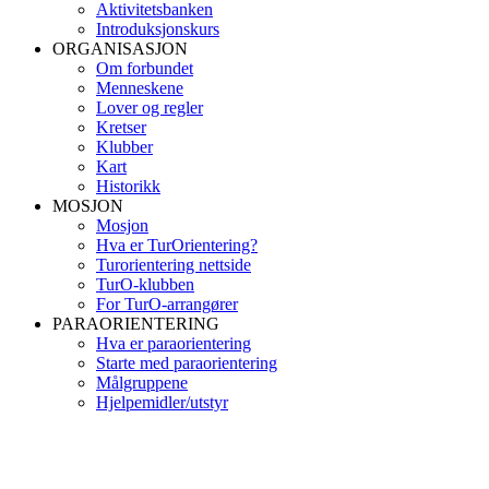
Aktivitetsbanken
Introduksjonskurs
ORGANISASJON
Om forbundet
Menneskene
Lover og regler
Kretser
Klubber
Kart
Historikk
MOSJON
Mosjon
Hva er TurOrientering?
Turorientering nettside
TurO-klubben
For TurO-arrangører
PARAORIENTERING
Hva er paraorientering
Starte med paraorientering
Målgruppene
Hjelpemidler/utstyr