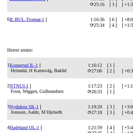
⟳
25:16
❘
3
❘
❘
+1:
6
IL BUL-Tromsø-1
❘
1:16:36
❘
6
❘
❘
+8:
⟳
25:34
❘
4
❘
❘
+1:
Herrer senior:
1
Konnerud IL-1
❘
1:16:12
❘
1
❘
Heimdal, H Kamsvåg, Baklid
⟳
27:06
❘
2
❘
❘
+0:
2
NTNUI-1
❘
1:17:23
❘
2
❘
❘
+1:
Frost, Wiggen, Gulbrandsen
⟳
26:33
❘
1
❘
3
Nydalens SK-1
❘
1:19:20
❘
3
❘
❘
+3:
Jonsson, Aalde, M Hjelseth
⟳
27:18
❘
3
❘
❘
+0:
4
Hadeland OL-1
❘
1:21:59
❘
4
❘
❘
+5: