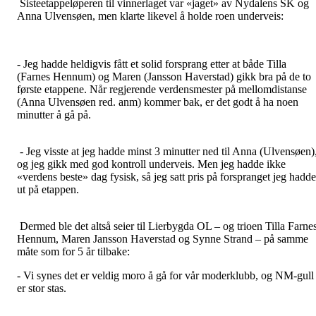
Sisteetappeløperen til vinnerlaget var «jaget» av Nydalens SK og
Anna Ulvensøen, men klarte likevel å holde roen underveis:
- Jeg hadde heldigvis fått et solid forsprang etter at både Tilla
(Farnes Hennum) og Maren (Jansson Haverstad) gikk bra på de to
første etappene. Når regjerende verdensmester på mellomdistanse
(Anna Ulvensøen red. anm) kommer bak, er det godt å ha noen
minutter å gå på.
- Jeg visste at jeg hadde minst 3 minutter ned til Anna (Ulvensøen)
og jeg gikk med god kontroll underveis. Men jeg hadde ikke
«verdens beste» dag fysisk, så jeg satt pris på forspranget jeg hadde
ut på etappen.
Dermed ble det altså seier til Lierbygda OL – og trioen Tilla Farne
Hennum, Maren Jansson Haverstad og Synne Strand – på samme
måte som for 5 år tilbake:
- Vi synes det er veldig moro å gå for vår moderklubb, og NM-gull
er stor stas.