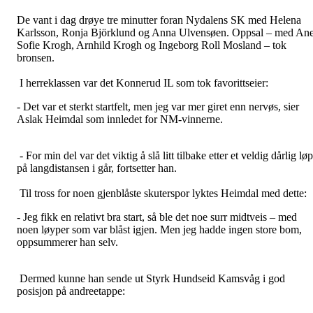
De vant i dag drøye tre minutter foran Nydalens SK med Helena
Karlsson, Ronja Björklund og Anna Ulvensøen. Oppsal – med An
Sofie Krogh, Arnhild Krogh og Ingeborg Roll Mosland – tok
bronsen.
I herreklassen var det Konnerud IL som tok favorittseier:
- Det var et sterkt startfelt, men jeg var mer giret enn nervøs, sier
Aslak Heimdal som innledet for NM-vinnerne.
- For min del var det viktig å slå litt tilbake etter et veldig dårlig løp
på langdistansen i går, fortsetter han.
Til tross for noen gjenblåste skuterspor lyktes Heimdal med dette:
- Jeg fikk en relativt bra start, så ble det noe surr midtveis – med
noen løyper som var blåst igjen. Men jeg hadde ingen store bom,
oppsummerer han selv.
Dermed kunne han sende ut Styrk Hundseid Kamsvåg i god
posisjon på andreetappe: