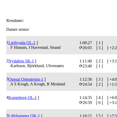
Resultater:
Damer senior:
1
Lierbygda OL-1
❘
1:08:27
❘
1
❘
F Hnnum, J Haverstad, Strand
⟳
26:05
❘
5
❘
❘
+2:
2
Nydalens SK-1
❘
1:11:40
❘
2
❘
❘
+3:
Karlsson, Björklund, Ulvensøen
⟳
23:40
❘
1
❘
3
Oppsal Orientering-1
❘
1:12:36
❘
3
❘
❘
+4:
A S Krogh, A Krogh, R Mosland
⟳
24:54
❘
2
❘
❘
+1:
4
Kongsberg OL-1
❘
1:14:35
❘
4
❘
❘
+6:
⟳
26:59
❘
6
❘
❘
+3:
5
Lillehammer OK-1
❘
1:16:21
❘
5
❘
❘
+7: