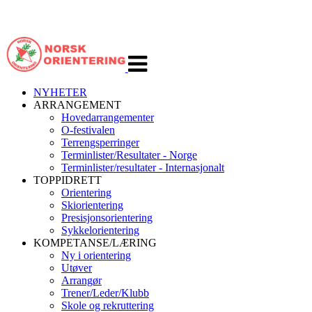
Veksle
navigasjon
NYHETER
ARRANGEMENT
Hovedarrangementer
O-festivalen
Terrengsperringer
Terminlister/Resultater - Norge
Terminlister/resultater - Internasjonalt
TOPPIDRETT
Orientering
Skiorientering
Presisjonsorientering
Sykkelorientering
KOMPETANSE/LÆRING
Ny i orientering
Utøver
Arrangør
Trener/Leder/Klubb
Skole og rekruttering