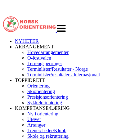
Veksle
navigasjon
NYHETER
ARRANGEMENT
Hovedarrangementer
O-festivalen
Terrengsperringer
Terminlister/Resultater - Norge
Terminlister/resultater - Internasjonalt
TOPPIDRETT
Orientering
Skiorientering
Presisjonsorientering
Sykkelorientering
KOMPETANSE/LÆRING
Ny i orientering
Utøver
Arrangør
Trener/Leder/Klubb
Skole og rekruttering