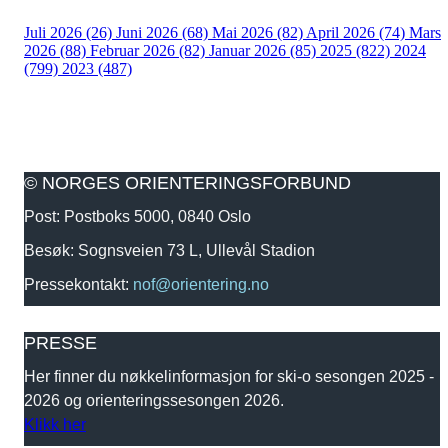
Juli 2026 (26)
Juni 2026 (68)
Mai 2026 (82)
April 2026 (74)
Mars
2026 (88)
Februar 2026 (82)
Januar 2026 (85)
2025 (822)
2024
(799)
2023 (487)
© NORGES ORIENTERINGSFORBUND
Post: Postboks 5000, 0840 Oslo
Besøk: Sognsveien 73 L, Ullevål Stadion
Pressekontakt:
nof@orientering.no
PRESSE
Her finner du nøkkelinformasjon for ski-o sesongen 2025 -
2026 og orienteringssesongen 2026.
Klikk her