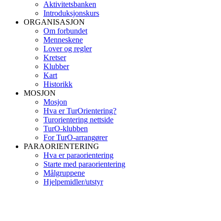
Aktivitetsbanken
Introduksjonskurs
ORGANISASJON
Om forbundet
Menneskene
Lover og regler
Kretser
Klubber
Kart
Historikk
MOSJON
Mosjon
Hva er TurOrientering?
Turorientering nettside
TurO-klubben
For TurO-arrangører
PARAORIENTERING
Hva er paraorientering
Starte med paraorientering
Målgruppene
Hjelpemidler/utstyr