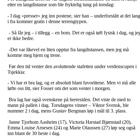
etter en langdistanse som ble fryktelig tung på torsdag:
- I dag «presser» jeg inn postene, sier han – underforstått at det lang
i fra kommer gratis i denne terrengtypen.
- Så får jeg – i tillegg – en bom. Det er også tøft fysisk i dag, og je
er ikke bedre.
-Det var likevel en liten opptur fra langdistansen, men jeg må
komme meg hjem og trene.
Før den tid venter den avsluttende stafetten under verdenscupen i
Tsjekkia:
- Vi har et bra lag, og er absolutt blant favorittene. Men vi må alle
løfte oss litt, sier Fosser om det som venter i morgen.
Bra lag har også svenskene på herresiden. Det viste de med to
mann på pallen i dag. Torsdagens vinner – Viktor Svensk, ble
nummer 2 i dag, mens Gustav Bergman løp i mål til 3. plass.
Janne Tjorhom Aasheim (17), Victoria Hæstad Bjørnstad (20),
Emma Louise Arnesen (24) og Marie Olaussen (27) løp seg også
inn blant de 30 beste i dag.