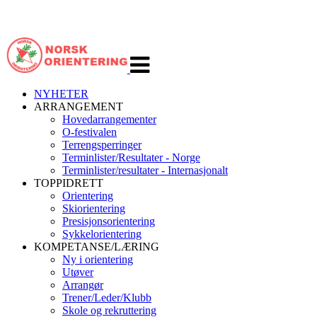
Veksle
navigasjon
NYHETER
ARRANGEMENT
Hovedarrangementer
O-festivalen
Terrengsperringer
Terminlister/Resultater - Norge
Terminlister/resultater - Internasjonalt
TOPPIDRETT
Orientering
Skiorientering
Presisjonsorientering
Sykkelorientering
KOMPETANSE/LÆRING
Ny i orientering
Utøver
Arrangør
Trener/Leder/Klubb
Skole og rekruttering