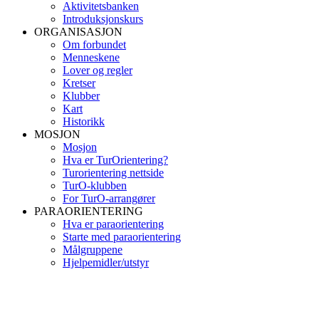
Aktivitetsbanken
Introduksjonskurs
ORGANISASJON
Om forbundet
Menneskene
Lover og regler
Kretser
Klubber
Kart
Historikk
MOSJON
Mosjon
Hva er TurOrientering?
Turorientering nettside
TurO-klubben
For TurO-arrangører
PARAORIENTERING
Hva er paraorientering
Starte med paraorientering
Målgruppene
Hjelpemidler/utstyr