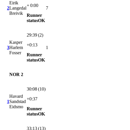
Eirik
+ 0:00
2
Langedal
7
Breivik
Runner
statusOK
29:39 (2)
Kasper
+0:13
3
Harlem
1
Fosser
Runner
statusOK
NOR 2
30:08 (10)
Havard
+0:37
1
Sandstad
Eidsmo
Runner
statusOK
33:13 (13)