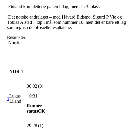
Finland kompletterte pallen i dag, med sin 3. plass.
Det norske andrelaget – med Håvard Eidsmo, Sigurd P Vie og
Tobias Alstad – løp i mål som nummer 16, men det er bare ett lag
som regns i de offisielle resultatene.
Resultater:
Norske:
NOR 1
30:02 (8)
Lukas
+0:31
1
Liland
Runner
statusOK
29:28 (1)