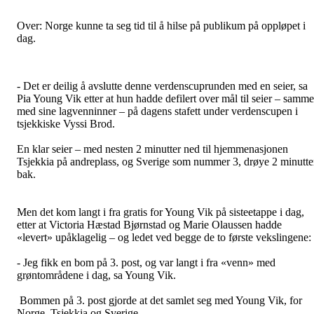
Over: Norge kunne ta seg tid til å hilse på publikum på oppløpet i
dag.
- Det er deilig å avslutte denne verdenscuprunden med en seier, sa
Pia Young Vik etter at hun hadde defilert over mål til seier – samm
med sine lagvenninner – på dagens stafett under verdenscupen i
tsjekkiske Vyssi Brod.
En klar seier – med nesten 2 minutter ned til hjemmenasjonen
Tsjekkia på andreplass, og Sverige som nummer 3, drøye 2 minutte
bak.
Men det kom langt i fra gratis for Young Vik på sisteetappe i dag,
etter at Victoria Hæstad Bjørnstad og Marie Olaussen hadde
«levert» upåklagelig – og ledet ved begge de to første vekslingene:
- Jeg fikk en bom på 3. post, og var langt i fra «venn» med
grøntområdene i dag, sa Young Vik.
Bommen på 3. post gjorde at det samlet seg med Young Vik, for
Norge, Tsjekkia og Sverige.