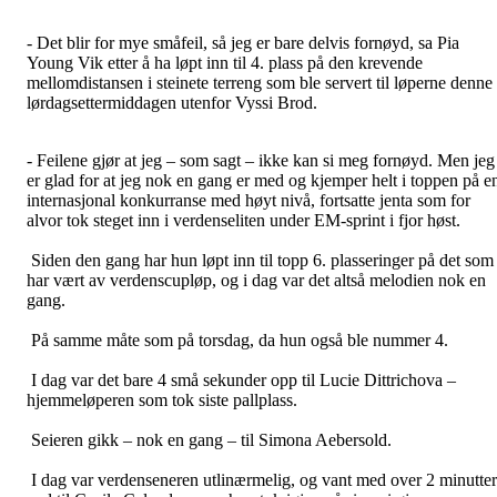
- Det blir for mye småfeil, så jeg er bare delvis fornøyd, sa Pia
Young Vik etter å ha løpt inn til 4. plass på den krevende
mellomdistansen i steinete terreng som ble servert til løperne denne
lørdagsettermiddagen utenfor Vyssi Brod.
- Feilene gjør at jeg – som sagt – ikke kan si meg fornøyd. Men jeg
er glad for at jeg nok en gang er med og kjemper helt i toppen på e
internasjonal konkurranse med høyt nivå, fortsatte jenta som for
alvor tok steget inn i verdenseliten under EM-sprint i fjor høst.
Siden den gang har hun løpt inn til topp 6. plasseringer på det som
har vært av verdenscupløp, og i dag var det altså melodien nok en
gang.
På samme måte som på torsdag, da hun også ble nummer 4.
I dag var det bare 4 små sekunder opp til Lucie Dittrichova –
hjemmeløperen som tok siste pallplass.
Seieren gikk – nok en gang – til Simona Aebersold.
I dag var verdenseneren utlinærmelig, og vant med over 2 minutter