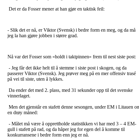
Det er da Fosser mener at han gjør en taktisk feil:
- Slik det er nå, er Viktor (Svensk) i bedre form en meg, og da må
jeg la han gjøre jobben i større grad.
Nå var det Fosser som «holdt i taktpinnen» frem til nest siste post:
- Jeg får det ikke helt til å stemme i siste post i skogen, og da
passerer Viktor (Svensk). Jeg prøver meg på en mer offensiv trasé
på vei til siste, uten å lykkes.
Da ender det med 2. plass, med 31 sekunder opp til det svenske
vinnerlaget.
Men det gjenstår en stafett denne sesongen, under EM i Litauen o
en drøy måned:
- Målet må være å opprettholde statistikken vi har med 3 – 4 EM-
gull i stafett på rad, og da håper jeg for egen del å komme til
konkurransene i bedre form enn jeg er nå.