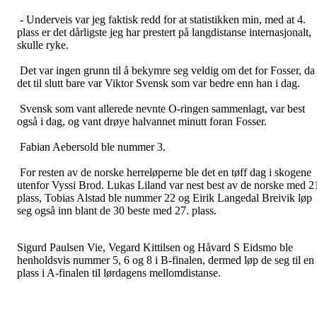
- Underveis var jeg faktisk redd for at statistikken min, med at 4.
plass er det dårligste jeg har prestert på langdistanse internasjonalt,
skulle ryke.
Det var ingen grunn til å bekymre seg veldig om det for Fosser, da
det til slutt bare var Viktor Svensk som var bedre enn han i dag.
Svensk som vant allerede nevnte O-ringen sammenlagt, var best
også i dag, og vant drøye halvannet minutt foran Fosser.
Fabian Aebersold ble nummer 3.
For resten av de norske herreløperne ble det en tøff dag i skogene
utenfor Vyssi Brod. Lukas Liland var nest best av de norske med 2
plass, Tobias Alstad ble nummer 22 og Eirik Langedal Breivik løp
seg også inn blant de 30 beste med 27. plass.
Sigurd Paulsen Vie, Vegard Kittilsen og Håvard S Eidsmo ble
henholdsvis nummer 5, 6 og 8 i B-finalen, dermed løp de seg til en
plass i A-finalen til lørdagens mellomdistanse.