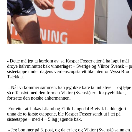
- Dette må jeg ta lærdom av, sa Kasper Fosser etter å ha løpt i mål
drøye halvminuttet bak vinnerlaget – Sverige og Viktor Svensk – p
sisteetappe under dagens verdenscupstafett like utenfor Vyssi Brod 
Tsjekkia.
- Når vi kommer sammen, kan jeg ikke bare ta initiativet – og løpe
så offensivt med den formen Viktor (Svensk) er i for øyeblikket,
fortsatte den norske ankermannen.
For etter at Lukas Liland og Eirik Langedal Breivik hadde gjort
unna de to første etappene, ble Kasper Fosser sendt ut i tet på
sisteetappe – med 4 – 5 lag jagende bak.
- Jeg bommer på 3. post, og da er jeg og Viktor (Svensk) sammen.