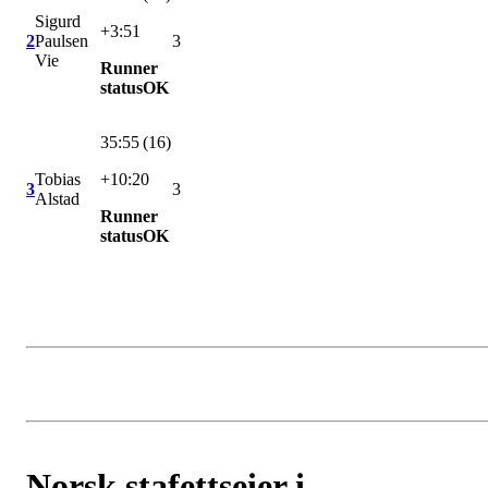
Sigurd
+3:51
2
Paulsen
3
Vie
Runner
statusOK
35:55 (16)
Tobias
+10:20
3
3
Alstad
Runner
statusOK
Norsk stafettseier i