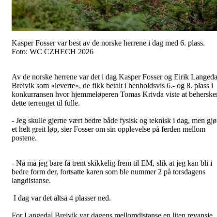
Kasper Fosser var best av de norske herrene i dag med 6. plass.
Foto: WC CZHECH 2026
Av de norske herrene var det i dag Kasper Fosser og Eirik Langeda
Breivik som «leverte», de fikk betalt i henholdsvis 6.- og 8. plass i
konkurransen hvor hjemmeløperen Tomas Krivda viste at beherske
dette terrenget til fulle.
- Jeg skulle gjerne vært bedre både fysisk og teknisk i dag, men gjø
et helt greit løp, sier Fosser om sin opplevelse på ferden mellom
postene.
- Nå må jeg bare få trent skikkelig frem til EM, slik at jeg kan bli i
bedre form der, fortsatte karen som ble nummer 2 på torsdagens
langdistanse.
I dag var det altså 4 plasser ned.
For Langedal Breivik var dagens mellomdistanse en liten revansje