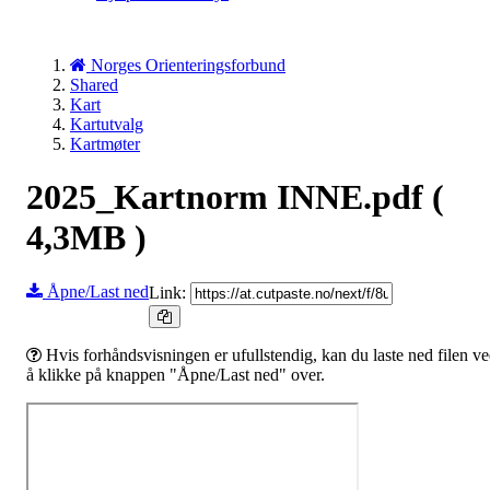
Norges Orienteringsforbund
Shared
Kart
Kartutvalg
Kartmøter
2025_Kartnorm INNE.pdf
(
4,3MB )
Åpne/Last ned
Link:
Hvis forhåndsvisningen er ufullstendig, kan du laste ned filen v
å klikke på knappen "Åpne/Last ned" over.