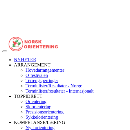
Veksle
navigasjon
NYHETER
ARRANGEMENT
Hovedarrangementer
O-festivalen
Terrengsperringer
Terminlister/Resultater - Norge
Terminlister/resultater - Internasjonalt
TOPPIDRETT
Orientering
Skiorientering
Presisjonsorientering
Sykkelorientering
KOMPETANSE/LÆRING
Ny i orientering