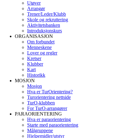
Utøver
Arrangør
Trener/Leder/Klubb
Skole og rekruttering
Aktivitetsbanken
Introduksjonskurs
ORGANISASJON
Om forbundet
Menneskene
Lover og regler
Kretser
Klubber
Kart
Historikk
MOSJON
Mosjon
Hva er TurOrientering?
Turorientering nettside
TurO-klubben
For TurO-arrangører
PARAORIENTERING
Hva er paraorientering
Starte med paraorientering
Målgruppene
Hjelpemidler/utstyr