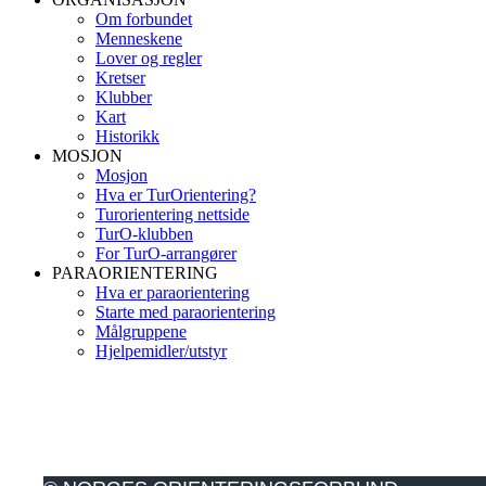
Om forbundet
Menneskene
Lover og regler
Kretser
Klubber
Kart
Historikk
MOSJON
Mosjon
Hva er TurOrientering?
Turorientering nettside
TurO-klubben
For TurO-arrangører
PARAORIENTERING
Hva er paraorientering
Starte med paraorientering
Målgruppene
Hjelpemidler/utstyr