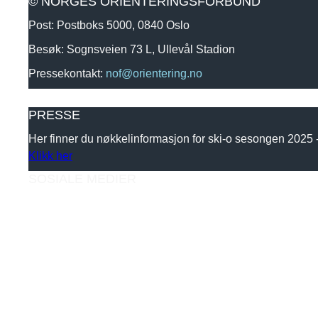
© NORGES ORIENTERINGSFORBUND
Post: Postboks 5000, 0840 Oslo
Besøk: Sognsveien 73 L, Ullevål Stadion
Pressekontakt:
nof@orientering.no
PRESSE
Her finner du nøkkelinformasjon for ski-o sesongen 2025
Klikk her
SOSIALE MEDIER