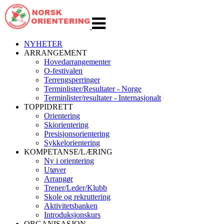
Veksle
navigasjon
NYHETER
ARRANGEMENT
Hovedarrangementer
O-festivalen
Terrengsperringer
Terminlister/Resultater - Norge
Terminlister/resultater - Internasjonalt
TOPPIDRETT
Orientering
Skiorientering
Presisjonsorientering
Sykkelorientering
KOMPETANSE/LÆRING
Ny i orientering
Utøver
Arrangør
Trener/Leder/Klubb
Skole og rekruttering
Aktivitetsbanken
Introduksjonskurs
ORGANISASJON