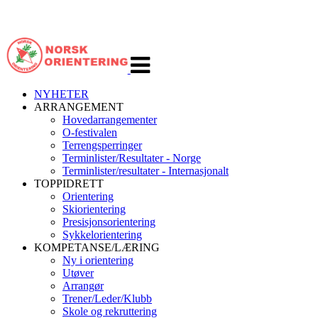
Veksle
navigasjon
NYHETER
ARRANGEMENT
Hovedarrangementer
O-festivalen
Terrengsperringer
Terminlister/Resultater - Norge
Terminlister/resultater - Internasjonalt
TOPPIDRETT
Orientering
Skiorientering
Presisjonsorientering
Sykkelorientering
KOMPETANSE/LÆRING
Ny i orientering
Utøver
Arrangør
Trener/Leder/Klubb
Skole og rekruttering