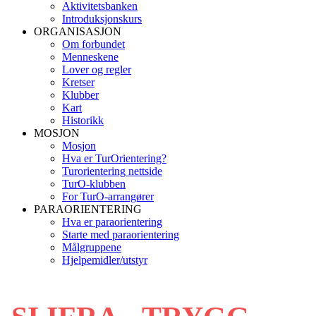
Aktivitetsbanken
Introduksjonskurs
ORGANISASJON
Om forbundet
Menneskene
Lover og regler
Kretser
Klubber
Kart
Historikk
MOSJON
Mosjon
Hva er TurOrientering?
Turorientering nettside
TurO-klubben
For TurO-arrangører
PARAORIENTERING
Hva er paraorientering
Starte med paraorientering
Målgruppene
Hjelpemidler/utstyr