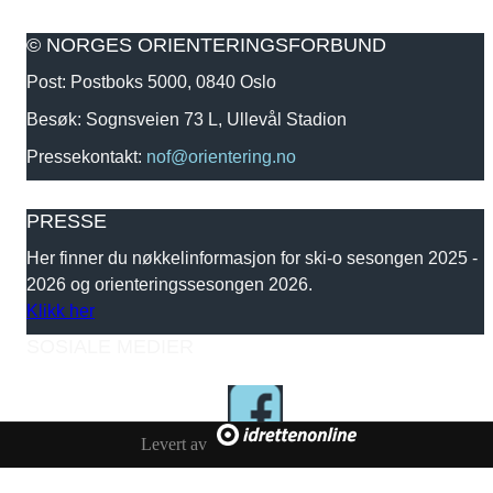
© NORGES ORIENTERINGSFORBUND
Post: Postboks 5000, 0840 Oslo
Besøk: Sognsveien 73 L, Ullevål Stadion
Pressekontakt:
nof@orientering.no
PRESSE
Her finner du nøkkelinformasjon for ski-o sesongen 2025 -
2026 og orienteringssesongen 2026.
Klikk her
SOSIALE MEDIER
Levert av