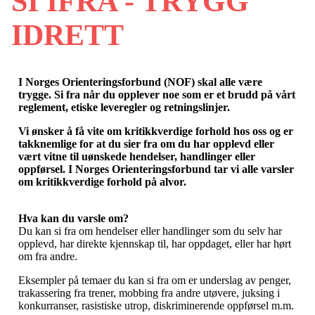
SI IFRA - TRYGG
IDRETT
I Norges Orienteringsforbund (NOF) skal alle være
trygge. Si fra når du opplever noe som er et brudd på vårt
reglement, etiske leveregler og retningslinjer.
Vi ønsker å få vite om kritikkverdige forhold hos oss og er
takknemlige for at du sier fra om du har opplevd eller
vært vitne til uønskede hendelser, handlinger eller
oppførsel. I Norges Orienteringsforbund tar vi alle varsler
om kritikkverdige forhold på alvor.
Hva kan du varsle om?
Du kan si fra om hendelser eller handlinger som du selv har
opplevd, har direkte kjennskap til, har oppdaget, eller har hørt
om fra andre.
Eksempler på temaer du kan si fra om er underslag av penger,
trakassering fra trener, mobbing fra andre utøvere, juksing i
konkurranser, rasistiske utrop, diskriminerende oppførsel m.m.