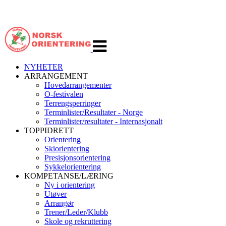
Veksle
navigasjon
NYHETER
ARRANGEMENT
Hovedarrangementer
O-festivalen
Terrengsperringer
Terminlister/Resultater - Norge
Terminlister/resultater - Internasjonalt
TOPPIDRETT
Orientering
Skiorientering
Presisjonsorientering
Sykkelorientering
KOMPETANSE/LÆRING
Ny i orientering
Utøver
Arrangør
Trener/Leder/Klubb
Skole og rekruttering