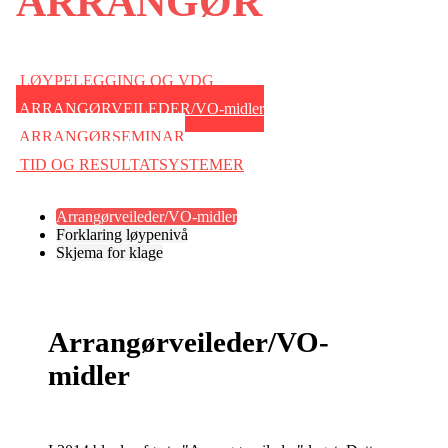
ARRANGØR
LØYPELEGGING OG VDG
ARRANGØRVEILEDER/VO-midler
ARRANGØRSEMINAR
TID OG RESULTATSYSTEMER
Arrangørveileder/VO-midler
Forklaring løypenivå
Skjema for klage
Arrangørveileder/VO-
midler