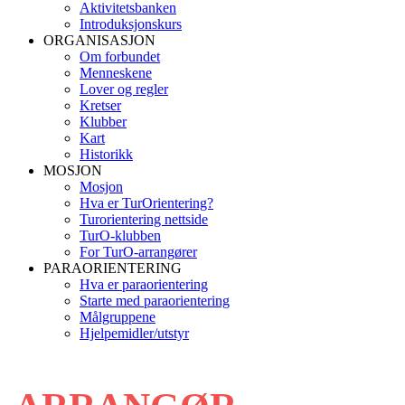
Aktivitetsbanken
Introduksjonskurs
ORGANISASJON
Om forbundet
Menneskene
Lover og regler
Kretser
Klubber
Kart
Historikk
MOSJON
Mosjon
Hva er TurOrientering?
Turorientering nettside
TurO-klubben
For TurO-arrangører
PARAORIENTERING
Hva er paraorientering
Starte med paraorientering
Målgruppene
Hjelpemidler/utstyr