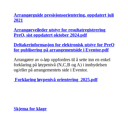
Arrangørguide presisjonsorientering, oppdatert juli
2021
Arrangørveileder utstyr for resultatregistrering
PreO, sist oppdatert oktober 2024.pdf
Deltakerinformasjon for elektronisk utstyr for PreO
for publisering på arrangementside i Eventor.pdf
Arrangører av o-løp oppfordres til å sette inn en enkel
forklaring på løypenivå (N,C,B og A) i innbydelsen
og/eller på arrangementets side i Eventor.
Forklaring løypenivå orientering 2025.pdf
Skjema for klage