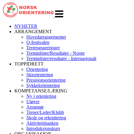
Veksle
navigasjon
NYHETER
ARRANGEMENT
Hovedarrangementer
O-festivalen
Terrengsperringer
Terminlister/Resultater - Norge
Terminlister/resultater - Internasjonalt
TOPPIDRETT
Orientering
Skiorientering
Presisjonsorientering
Sykkelorientering
KOMPETANSE/LÆRING
Ny i orientering
Utøver
Arrangør
Trener/Leder/Klubb
Skole og rekruttering
Aktivitetsbanken
Introduksjonskurs
ORGANISASJON