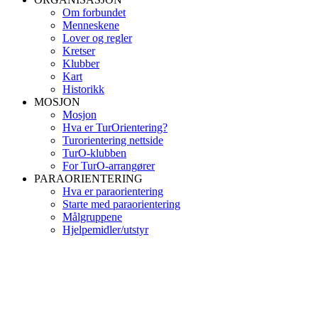
Om forbundet
Menneskene
Lover og regler
Kretser
Klubber
Kart
Historikk
MOSJON
Mosjon
Hva er TurOrientering?
Turorientering nettside
TurO-klubben
For TurO-arrangører
PARAORIENTERING
Hva er paraorientering
Starte med paraorientering
Målgruppene
Hjelpemidler/utstyr