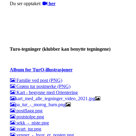
Du ser opptaket:
her
Turo-tegninger (klubber kan benytte tegningene)
Album for TurO-illustrasjoner
Familie ved post (PNG)
Grønn tur postmerke (PNG)
Kart - begynne med Orientering
kart_med_alle_tegninger_video_2021.jpg
pa_tur_-_morog_barn.png
postflagg.png
poststolpe.png
sekk_-_niste.png
svart_tur.png
venner_-_hvor_er_posten.png