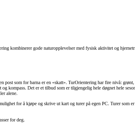
ring kombinerer gode naturopplevelser med fysisk aktivitet og hjerne
post som for barna er en «skatt». TurOrientering har fire nivå: grønt, bl
og kompass. Det er et tilbud som er tilgjengelig hele døgnet hele sesong
er alene.
mulighet for å kjøpe og skrive ut kart og turer på egen PC. Turer som er
sser for deg.