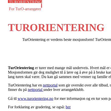
TURORIENTRING
For TurO-arrangører
TURORIENTERING
TurOrientering er verdens beste mosjonsform! TurOriente
TurOrientering
er turer med mange mål underveis. Hvert mål er en 
Mosjonsformen gir deg mulighet til å lære og å øve på å bruke kart 
lang turen skal være. Du kan gå sammen med venner og familie ell
TurOrientering har en
nettportal
som gir oversikt over alle tilbud, 
finner du på
nettportal
under hver arrangørklubb.
Gå til
www.turorientering.no
for mer informasjon og en tur som pa
For forklaring av gradering, se også:
her