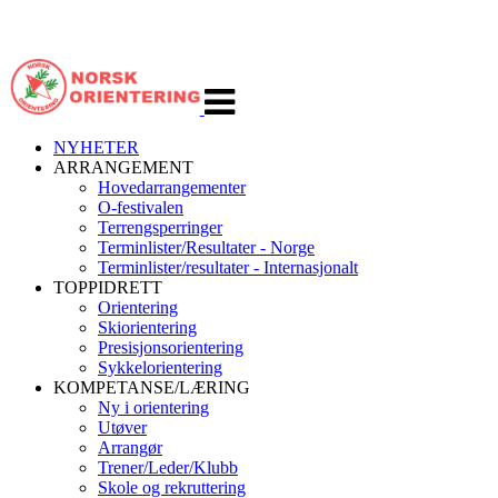
Veksle
navigasjon
NYHETER
ARRANGEMENT
Hovedarrangementer
O-festivalen
Terrengsperringer
Terminlister/Resultater - Norge
Terminlister/resultater - Internasjonalt
TOPPIDRETT
Orientering
Skiorientering
Presisjonsorientering
Sykkelorientering
KOMPETANSE/LÆRING
Ny i orientering
Utøver
Arrangør
Trener/Leder/Klubb
Skole og rekruttering