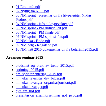
01 Emit info.pdf
02 Nyttig fra NOF.pdf
03 NM sprint - presentasjon fra løypelegger Niklas
Profors.pdf
04 NM sprint - info til løypevakter.pdf
05 NM sprint - PM individuelt.pdf
06 NM sprint - PM finale.pdf
07 NM sprint - PM sprintstafett.pdf
08 NM uka - Bodø.pdf
09 NM helg - Rogaland.pdf
10 NM-natt 2016 dokumentasjon fra befaring 2015.pdf
Arrangørseminar 2015
blodslitet_og_bruk_av_trello_2015.pdf
eqtiming_2015.pdf
nm_sprintorientering_2015.pdf
nm_uka_levanger_div_bilder.pdf
nm_uka_levanger_organisasjonskart.pdf
nm_uka_levanger.pdf
nytt_fra_nof.pdf
presentasjon_arrangorseminar_nof_jwoc.pdf