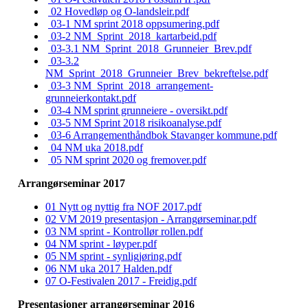
02 Hovedløp og O-landsleir.pdf
03-1 NM sprint 2018 oppsumering.pdf
03-2 NM_Sprint_2018_kartarbeid.pdf
03-3.1 NM_Sprint_2018_Grunneier_Brev.pdf
03-3.2
NM_Sprint_2018_Grunneier_Brev_bekreftelse.pdf
03-3 NM_Sprint_2018_arrangement-
grunneierkontakt.pdf
03-4 NM sprint grunneiere - oversikt.pdf
03-5 NM Sprint 2018 risikoanalyse.pdf
03-6 Arrangementhåndbok Stavanger kommune.pdf
04 NM uka 2018.pdf
05 NM sprint 2020 og fremover.pdf
Arrangørseminar 2017
01 Nytt og nyttig fra NOF 2017.pdf
02 VM 2019 presentasjon - Arrangørseminar.pdf
03 NM sprint - Kontrollør rollen.pdf
04 NM sprint - løyper.pdf
05 NM sprint - synligjøring.pdf
06 NM uka 2017 Halden.pdf
07 O-Festivalen 2017 - Freidig.pdf
Presentasjoner arrangørseminar 2016